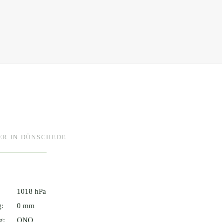
ER IN DÜNSCHEDE
1018 hPa
g:
0 mm
g:
ONO