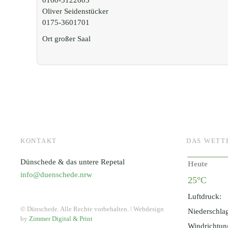
0160-3122605
Oliver Seidenstücker
0175-3601701
Ort
großer Saal
KONTAKT
DAS WETT
Dünschede & das untere Repetal
Heute
info@duenschede.nrw
25°C
Luftdruck:
© Dünschede. Alle Rechte vorbehalten. ǀ Webdesign
Niederschla
by
Zimmer Digital & Print
Windrichtun