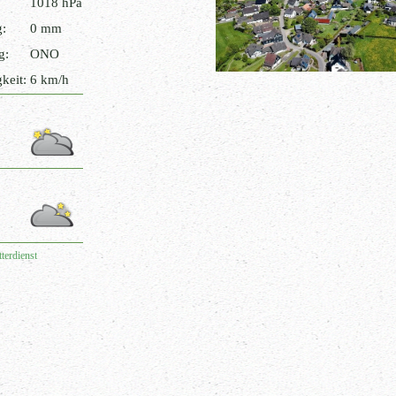
1018 hPa
g:
0 mm
g:
ONO
keit:
6 km/h
terdienst