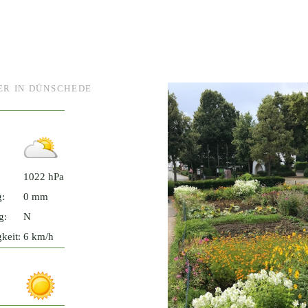
ER IN DÜNSCHEDE
1022 hPa
g:
0 mm
g:
N
keit:
6 km/h