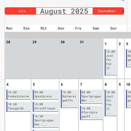
August 2025
Juli
September
Mon
Die
Mit
Don
Fre
Sam
Son
28
29
30
31
1
2
3
18:00
10
Just
Bü
for
ge
Fun
..
(C
...
4
5
6
7
8
9
10
16:30
09:00
16:00
09:00
18:00
10
Funkelsterne
Spielkreis
Bücherei
Sportgruppe
Just
Bü
geöffn
Mer ...
for
ge
18:30
15:00
...
Fun
..
Tanzgarde
Strickfrauen
16:00
(C
Pfarrbüro
...
16:30
geöff ...
Sportgruppe
Rat ...