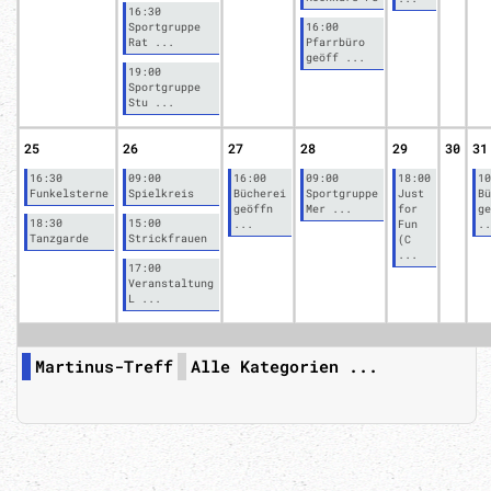
16:30
Sportgruppe
16:00
Rat ...
Pfarrbüro
geöff ...
19:00
Sportgruppe
Stu ...
25
26
27
28
29
30
31
16:30
09:00
16:00
09:00
18:00
10
Funkelsterne
Spielkreis
Bücherei
Sportgruppe
Just
Bü
geöffn
Mer ...
for
ge
18:30
15:00
...
Fun
..
Tanzgarde
Strickfrauen
(C
...
17:00
Veranstaltung
L ...
Martinus-Treff
Alle Kategorien ...