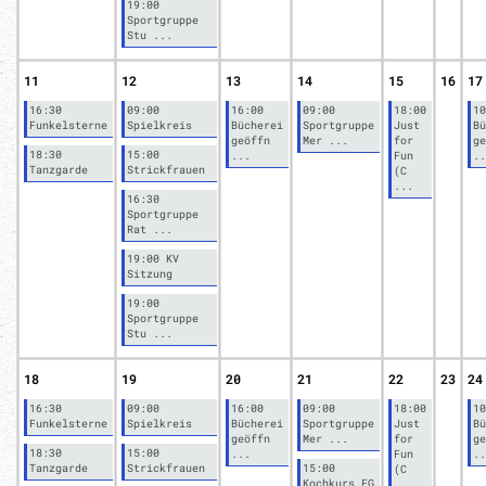
19:00
Sportgruppe
Stu ...
11
12
13
14
15
16
17
16:30
09:00
16:00
09:00
18:00
10
Funkelsterne
Spielkreis
Bücherei
Sportgruppe
Just
Bü
geöffn
Mer ...
for
ge
18:30
15:00
...
Fun
..
Tanzgarde
Strickfrauen
(C
...
16:30
Sportgruppe
Rat ...
19:00 KV
Sitzung
19:00
Sportgruppe
Stu ...
18
19
20
21
22
23
24
16:30
09:00
16:00
09:00
18:00
10
Funkelsterne
Spielkreis
Bücherei
Sportgruppe
Just
Bü
geöffn
Mer ...
for
ge
18:30
15:00
...
Fun
..
Tanzgarde
Strickfrauen
15:00
(C
Kochkurs FG
...